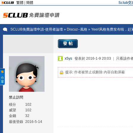
繁體
|
簡體
Sclu
SCLUB免費論壇申請-使用者論壇
»
Discuz--風格
» Yeei!风格免费发布啦，
發帖
x5ys
發表於 2016-1-9 20:03
|
只看該作
提示:
作者被禁止或刪除 內容自動屏蔽
禁止訪問
積分
102
威望
102
金錢
32
最後登錄
2016-5-14