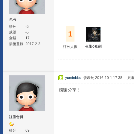
乞丐
積分
-5
1
威望
-5
金錢
17
最後登錄
2017-2-3
夜影o夜劍
評分人數
yuminbbs
發表於 2016-10-1 17:38
|
只
感谢分享！
註冊會員
積分
69