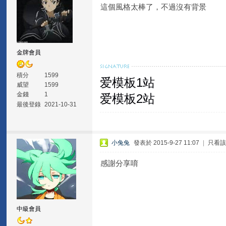
這個風格太棒了，不過沒有背景
金牌會員
積分
1599
爱模板1站
威望
1599
金錢
1
爱模板2站
最後登錄
2021-10-31
小兔兔
發表於 2015-9-27 11:07
|
只看
感謝分享唷
中級會員