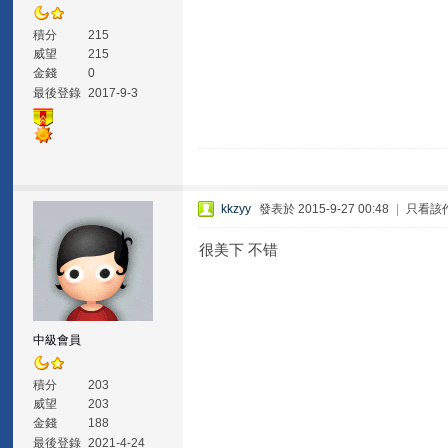
積分
215
威望
215
金錢
0
最後登錄
2017-9-3
kkzyy
發表於 2015-9-27 00:48
|
只看該
很美下 不错
中級會員
積分
203
威望
203
金錢
188
最後登錄
2021-4-24