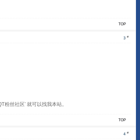
TOP
#
3
QT粉丝社区' 就可以找我本站。
TOP
#
4