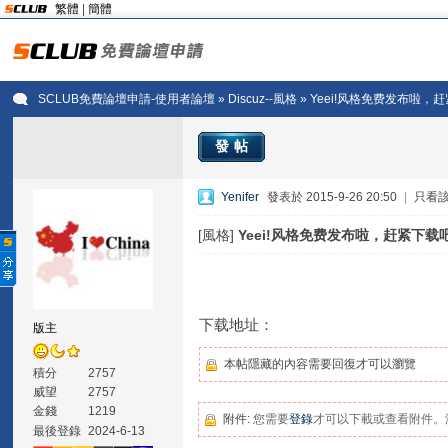
繁體
|
簡體
SCLUB免費論壇申請-使用者論壇
»
Discuz--風格
» Yeei!风格免费发布啦，
發帖
Yenifer
發表於 2015-9-26 20:50
|
只看
[風格]
Yeei!风格免费发布啦，赶紧下载
下载地址：
版主
本帖隱藏的內容需要回復才可以瀏覽
積分
2757
威望
2757
金錢
1219
附件:
您需要
登錄
才可以下載或查看附件。
最後登錄
2024-6-13