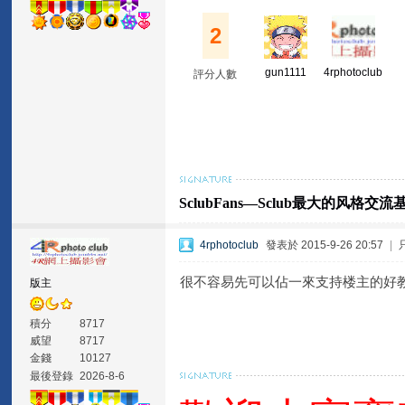
2
gun1111
4rphotoclub
評分人數
SclubFans—Sclub最大的风格交流
4rphotoclub
發表於 2015-9-26 20:57
|
很不容易先可以佔一來支持楼主的好
版主
積分
8717
威望
8717
金錢
10127
最後登錄
2026-8-6