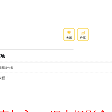
收藏
分享
基地
只看該作者
教程！