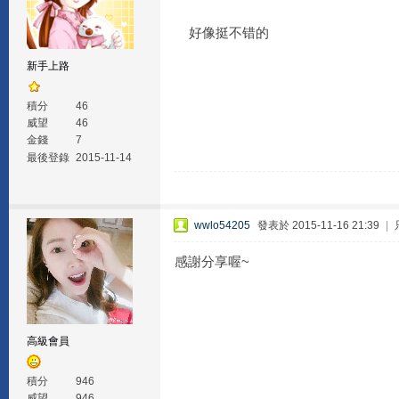
好像挺不错的
新手上路
積分
46
威望
46
金錢
7
最後登錄
2015-11-14
wwlo54205
發表於 2015-11-16 21:39
|
感謝分享喔~
高級會員
積分
946
威望
946