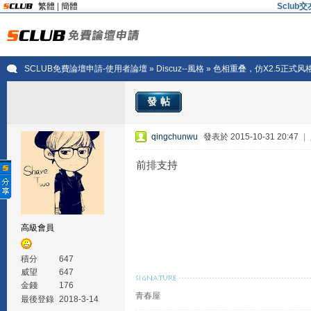
繁體
|
簡體
Sclu
SCLUB免費論壇申請-使用者論壇
»
Discuz--風格
» 色相重叠，仿X2.5正式风格，D
發帖
qingchunwu
發表於 2015-10-31 20:47
|
前排支持
高級會員
積分
647
威望
647
金錢
176
青春屋
最後登錄
2018-3-14