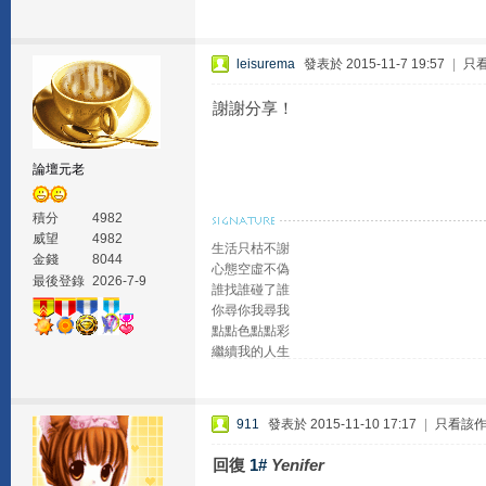
leisurema
發表於 2015-11-7 19:57
|
只
謝謝分享！
論壇元老
積分
4982
威望
4982
生活只枯不謝
金錢
8044
心態空虛不偽
最後登錄
2026-7-9
誰找誰碰了誰
你尋你我尋我
點點色點點彩
繼續我的人生
911
發表於 2015-11-10 17:17
|
只看該
回復
1#
Yenifer