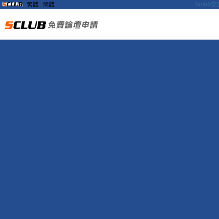
繁體
|
簡體
Sclu