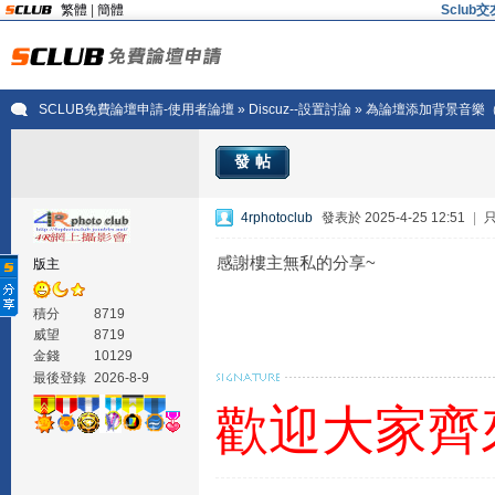
繁體
|
簡體
Sclu
SCLUB免費論壇申請-使用者論壇
»
Discuz--設置討論
» 為論壇添加背景音樂（
發帖
4rphotoclub
發表於 2025-4-25 12:51
|
感謝樓主無私的分享~
版主
積分
8719
威望
8719
金錢
10129
最後登錄
2026-8-9
歡迎大家齊