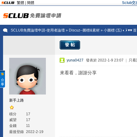
繁體
|
簡體
Sclu
SCLUB免費論壇申請-使用者論壇
»
Discuz--圖標&素材
» 小圖標 (五) ◐.̃◐♥♥
發帖
yuna0427
發表於 2022-1-9 23:07
|
只看
來看看，謝謝分享
新手上路
積分
17
威望
17
金錢
11
最後登錄
2022-2-19