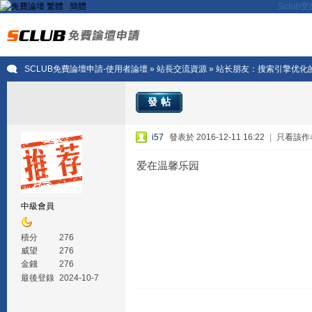
繁體
|
簡體
Sclu
SCLUB免費論壇申請-使用者論壇
»
站長交流資源
» 站长朋友：搜索引擎优化
發帖
i57
發表於 2016-12-11 16:22
|
只看該作
爱在温馨乐园
中級會員
積分
276
威望
276
金錢
276
最後登錄
2024-10-7