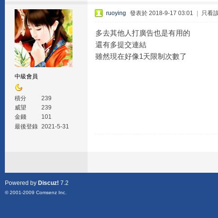
ruoying
發表於 2018-9-17 03:01
|
只看
多去其他人打廣告也是有用的
還有多提交連結
雖然現在好像1天限制次數了
中級會員
積分
239
威望
239
金錢
101
最後登錄
2021-5-31
Powered by
Discuz!
7.2
© 2001-2009
Comsenz Inc.