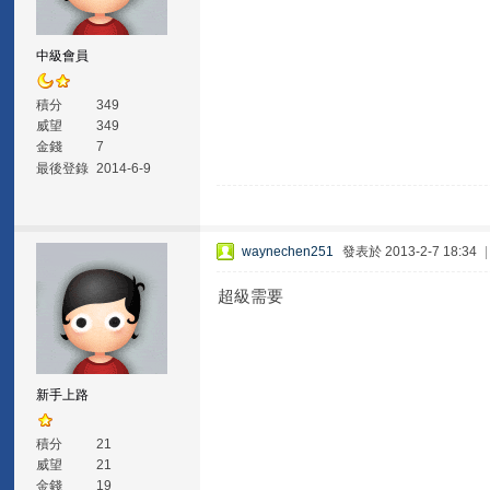
中級會員
積分
349
威望
349
金錢
7
最後登錄
2014-6-9
waynechen251
發表於 2013-2-7 18:34
超級需要
新手上路
積分
21
威望
21
金錢
19