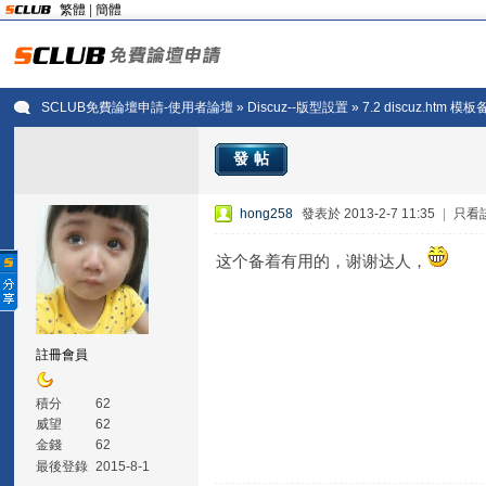
繁體
|
簡體
SCLUB免費論壇申請-使用者論壇
»
Discuz--版型設置
» 7.2 discuz.htm 模
發帖
hong258
發表於 2013-2-7 11:35
|
只看
这个备着有用的，谢谢达人，
註冊會員
積分
62
威望
62
金錢
62
最後登錄
2015-8-1