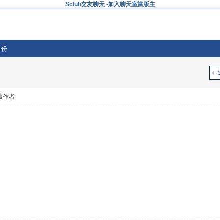
Sclub交友聊天~加入聊天室當版主
板备份
該作者