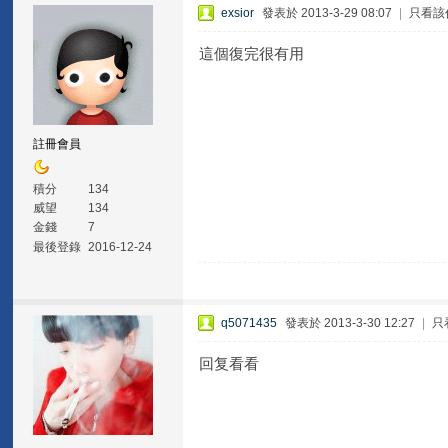
exsior
發表於 2013-3-29 08:07
|
只看該
這個復完很有用
註冊會員
積分
134
威望
134
金錢
7
最後登錄
2016-12-24
q5071435
發表於 2013-3-30 12:27
|
只
回复看看