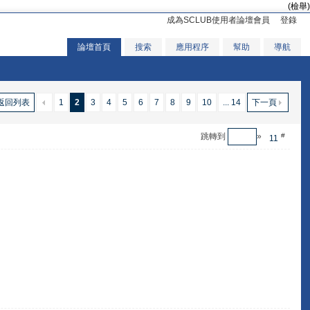
(檢舉)
成為SCLUB使用者論壇會員
登錄
論壇首頁
搜索
應用程序
幫助
導航
返回列表
1
2
3
4
5
6
7
8
9
10
... 14
下一頁
跳轉到
»
#
11