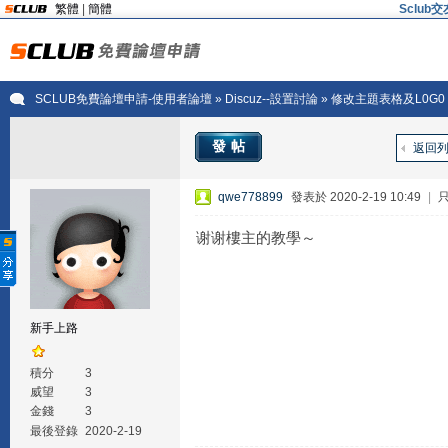
繁體
|
簡體
Sclu
SCLUB免費論壇申請-使用者論壇
»
Discuz--設置討論
» 修改主題表格及L0G0
發帖
返回
qwe778899
發表於 2020-2-19 10:49
|
谢谢樓主的教學～
新手上路
積分
3
威望
3
金錢
3
最後登錄
2020-2-19