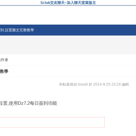
Sclub交友聊天~加入聊天室當版主
日簽到 設置圖文完整教學
該作者
整教學
本帖最後由 bossll 於 2014-9-25 23:24 編輯
置,使用Dz7.2每日簽到功能