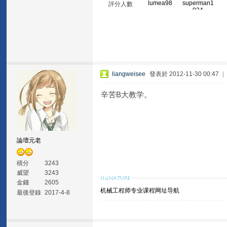
lumea98
superman1
評分人數
024
liangweisee
發表於 2012-11-30 00:47
|
辛苦B大教学。
論壇元老
積分
3243
威望
3243
金錢
2605
机械工程师专业课程网址导航
最後登錄
2017-4-8