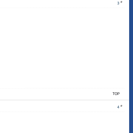
#
3
TOP
#
4