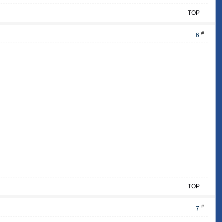
TOP
#
6
TOP
#
7