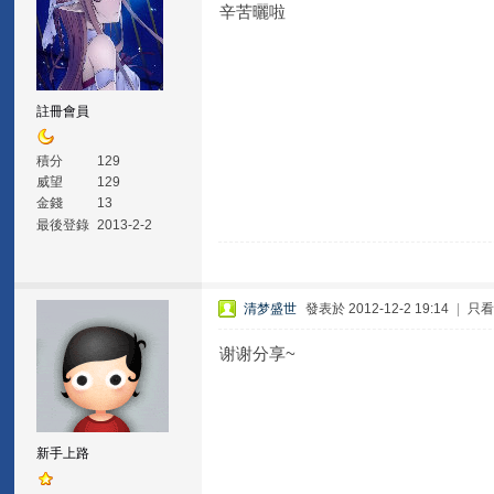
辛苦曬啦
註冊會員
積分
129
威望
129
金錢
13
最後登錄
2013-2-2
清梦盛世
發表於 2012-12-2 19:14
|
只
谢谢分享~
新手上路