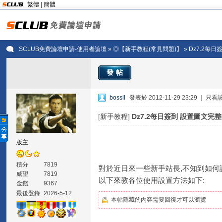
繁體
|
簡體
SCLUB免費論壇申請-使用者論壇
»
◎【新手教程(常見問題)】
» Dz7.2每
發帖
bossll
發表於 2012-11-29 23:29
|
只看
[新手教程]
Dz7.2每日簽到 設置圖文完
版主
積分
7819
對於近日來一些新手站長,不知到如何設
威望
7819
以下來教各位使用設置方法如下:
金錢
9367
最後登錄
2026-5-12
本帖隱藏的內容需要回復才可以瀏覽