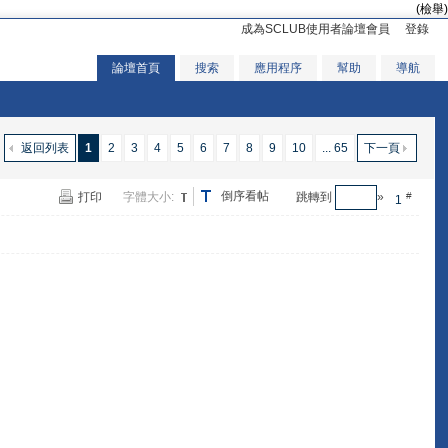
(檢舉)
成為SCLUB使用者論壇會員
登錄
論壇首頁
搜索
應用程序
幫助
導航
返回列表
1
2
3
4
5
6
7
8
9
10
... 65
下一頁
倒序看帖
打印
字體大小:
跳轉到
»
#
1