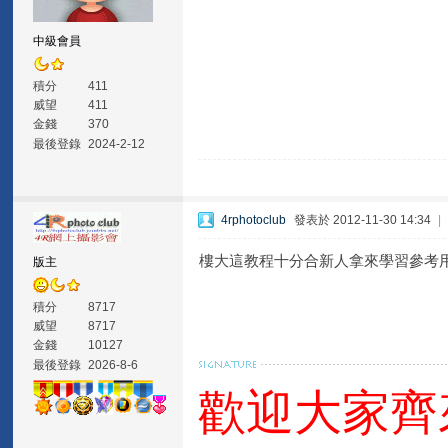
中級會員
積分
411
威望
411
金錢
370
最後登錄
2024-2-12
4rphotoclub
發表於 2012-11-30 14:34
|
樓大這教程十分合新人拿來學習參考
版主
積分
8717
威望
8717
金錢
10127
最後登錄
2026-8-6
歡迎大家齊