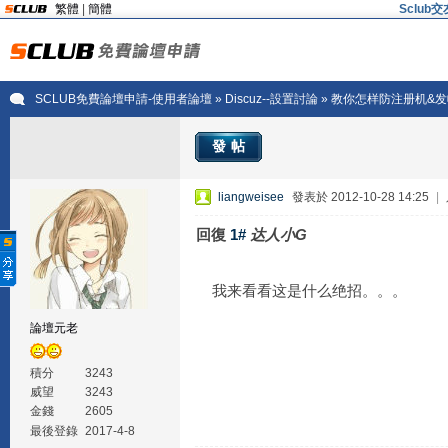
繁體
|
簡體
Sclu
SCLUB免費論壇申請-使用者論壇
»
Discuz--設置討論
» 教你怎样防注册机&
發帖
liangweisee
發表於 2012-10-28 14:25
|
回復
1#
达人小G
我来看看这是什么绝招。。。
論壇元老
積分
3243
威望
3243
金錢
2605
最後登錄
2017-4-8