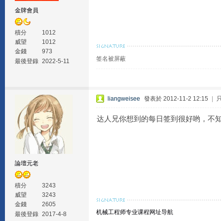
金牌會員
積分
1012
威望
1012
金錢
973
签名被屏蔽
最後登錄
2022-5-11
liangweisee
發表於 2012-11-2 12:15
|
达人兄你想到的每日签到很好哟，不
論壇元老
積分
3243
威望
3243
金錢
2605
机械工程师专业课程网址导航
最後登錄
2017-4-8