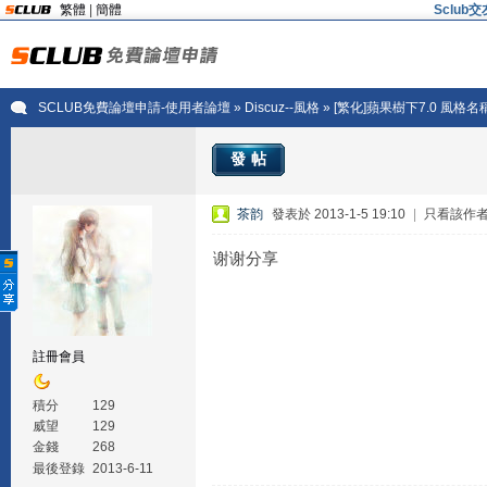
繁體
|
簡體
Sclu
SCLUB免費論壇申請-使用者論壇
»
Discuz--風格
» [繁化]蘋果樹下7.0 風格名
發帖
茶韵
發表於 2013-1-5 19:10
|
只看該作
谢谢分享
註冊會員
積分
129
威望
129
金錢
268
最後登錄
2013-6-11