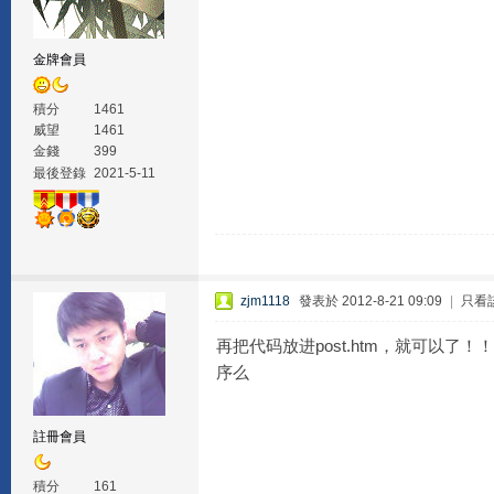
金牌會員
積分
1461
威望
1461
金錢
399
最後登錄
2021-5-11
zjm1118
發表於 2012-8-21 09:09
|
只看
再把代码放进post.htm，就可以了
序么
註冊會員
積分
161