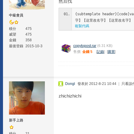
然后找
{subtemplate header}[co
中級會員
字】【这里改名字】【这里改名字】
複製代碼
積分
475
威望
475
金錢
358
copytopost.rar
(6.31 KB)
最後登錄
2015-10-3
售價:
金錢 5
[
記錄
] [
購買
]
Dongl
發表於 2012-8-21 10:44
|
只看該
zhichizhichi
新手上路
積分
21