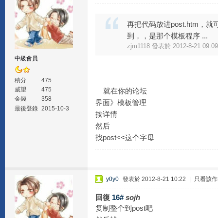
再把代码放进post.htm
到，，是那个模板程序 ...
zjm1118 發表於 2012-8-21 09:09
中級會員
積分
475
威望
475
就在你的论坛
金錢
358
界面》模板管理
最後登錄
2015-10-3
按详情
然后
找post<<这个字母
y0y0
發表於 2012-8-21 10:22
|
只看該作
回復
16#
sojh
复制整个到post吧