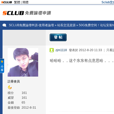
繁體
|
簡體
Sclu
SCLUB免費論壇申請-使用者論壇
»
站長交流資源
» 50G免费空间！论坛安装h
發帖
zjm1118
發表於 2012-8-20 11:33
|
只看
哈哈哈，，这个东东有点意思哈，，
註冊會員
積分
161
威望
161
金錢
65
最後登錄
2012-8-31