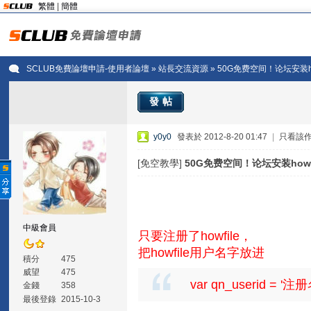
繁體
|
簡體
SCLUB免費論壇申請-使用者論壇
»
站長交流資源
» 50G免费空间！论坛安装h
發帖
y0y0
發表於 2012-8-20 01:47
|
只看該
[免空教學]
50G免费空间！论坛安装how
中級會員
只要注册了howfile，
把howfile用户名字放进
積分
475
威望
475
var qn_userid = '注
金錢
358
最後登錄
2015-10-3