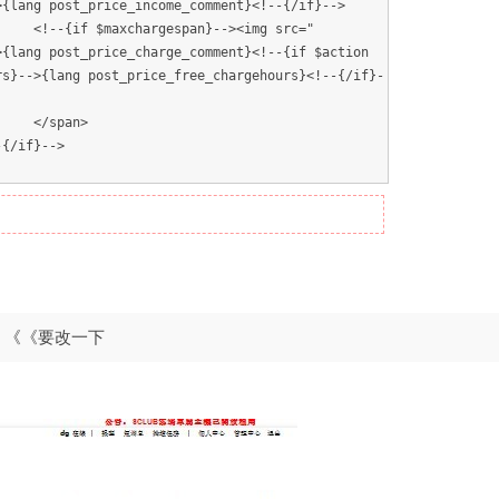
>{lang post_price_income_comment}<!--{/if}-->
argespan}--><img src="
>{lang post_price_charge_comment}<!--{if $action
rs}-->{lang post_price_free_chargehours}<!--{/if}-
an>
-->
名字'; 《《要改一下