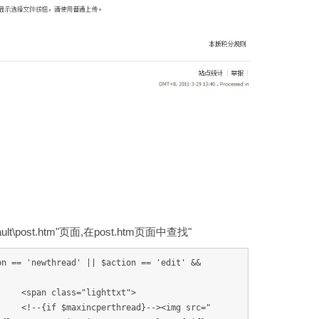
lt\post.htm"页面,在post.htm页面中查找"
on == 'newthread' || $action == 'edit' &&
="lighttxt">
perthread}--><img src="