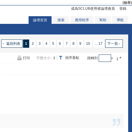
(檢舉)
成為SCLUB使用者論壇會員
登錄
論壇首頁
搜索
應用程序
幫助
導航
返回列表
1
2
3
4
5
6
7
8
9
10
... 17
下一頁
倒序看帖
打印
字體大小:
跳轉到
»
#
1