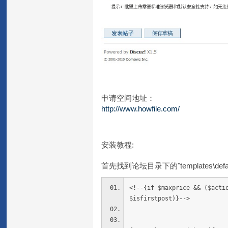
申请空间地址：
http://www.howfile.com/
安装教程:
首先找到论坛目录下的"templates\defau
<!--{if $maxprice && ($acti
$isfirstpost)}-->
<span class
<!--{if $maxinc