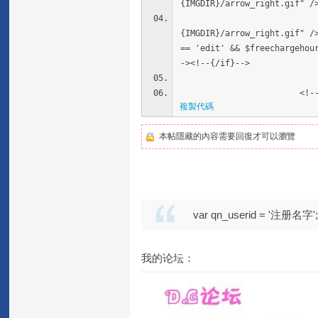
{IMGDIR}/arrow_right.gif" /
<!--{if $maxch
{IMGDIR}/arrow_right.gif" /
== 'edit' && $freechargehou
-><!--{/if}-->
</sp
<!--{/if}
複製代碼
本帖隱藏的內容需要回復才可以瀏覽
var qn_userid = '注册
我的论坛：