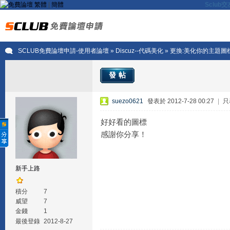
繁體
|
簡體
Sclu
SCLUB免費論壇申請-使用者論壇
»
Discuz--代碼美化
» 更換:美化你的主題圖標代
發帖
suezo0621
發表於 2012-7-28 00:27
|
只
好好看的圖標
感謝你分享！
新手上路
積分
7
威望
7
金錢
1
最後登錄
2012-8-27