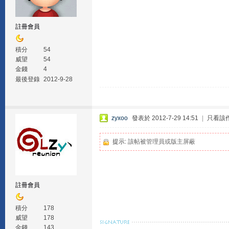
註冊會員
積分
54
威望
54
金錢
4
最後登錄
2012-9-28
zyxoo
發表於 2012-7-29 14:51
|
只看該
提示:
該帖被管理員或版主屏蔽
註冊會員
積分
178
威望
178
金錢
143