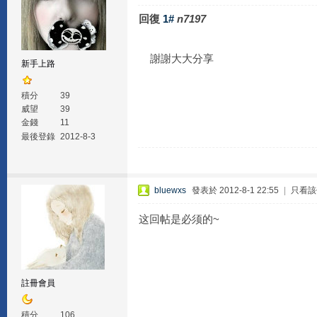
回復
1#
n7197
謝謝大大分享
新手上路
積分
39
威望
39
金錢
11
最後登錄
2012-8-3
bluewxs
發表於 2012-8-1 22:55
|
只看該
这回帖是必须的~
註冊會員
積分
106