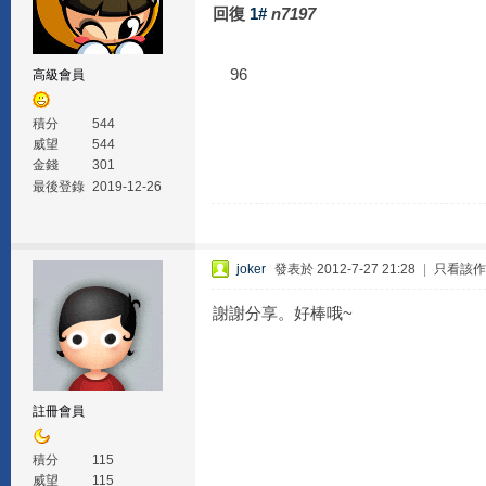
回復
1#
n7197
96
高級會員
積分
544
威望
544
金錢
301
最後登錄
2019-12-26
joker
發表於 2012-7-27 21:28
|
只看該作
謝謝分享。好棒哦~
註冊會員
積分
115
威望
115