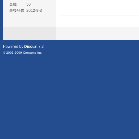
金錢
50
最後登錄
2012-9-3
Powered by
Discuz!
7.2
© 2001-2009
Comsenz Inc.