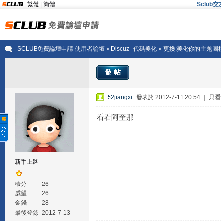
繁體
|
簡體
Sclu
SCLUB免費論壇申請-使用者論壇
»
Discuz--代碼美化
» 更換:美化你的主題圖標代
發帖
52jiangxi
發表於 2012-7-11 20:54
|
只看
看看阿奎那
新手上路
積分
26
威望
26
金錢
28
最後登錄
2012-7-13