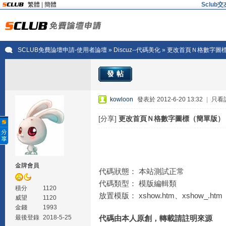
繁體
|
簡體
Sclu
SCLUB免費論壇申請-使用者論壇
»
Discuz--代碼美化
» 更改首頁Ｎ格數字圖
發帖
kowloon
發表於 2012-6-20 13:32
|
只看
[分享]
更改首頁Ｎ格數字圖標（簡單版）
金牌會員
代碼狀態： 本站測試正常
代碼類型： 模版編輯類
積分
1120
放置模版： xshow.htm、xshow_.ht
威望
1120
金錢
1993
最後登錄
2018-5-25
代碼由本人原創，轉載請註明來源