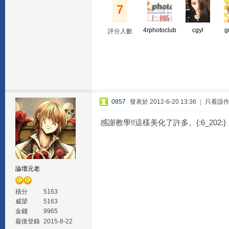
7
4rphotoclub
cgyl
g
評分人數
0857
發表於 2012-6-20 13:36
|
只看該
感謝教學!!這樣美化了許多。{:6_202:}
論壇元老
積分
5163
威望
5163
金錢
9965
最後登錄
2015-8-22