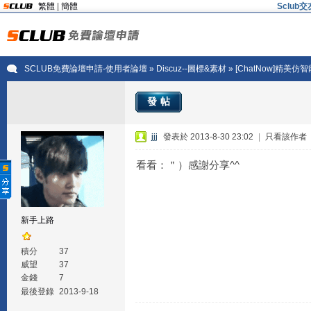
繁體
|
簡體
Sclu
SCLUB免費論壇申請-使用者論壇
»
Discuz--圖標&素材
» [ChatNow]精美
發帖
jjj
發表於 2013-8-30 23:02
|
只看該作者
看看：＂）感謝分享^^
新手上路
積分
37
威望
37
金錢
7
最後登錄
2013-9-18