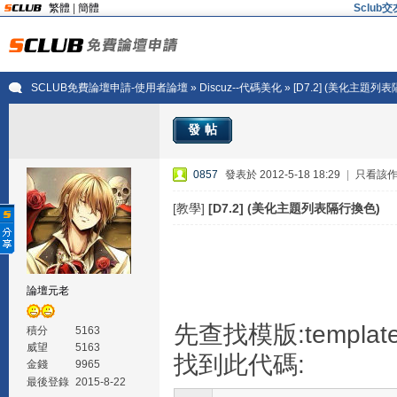
繁體
|
簡體
Sclu
SCLUB免費論壇申請-使用者論壇
»
Discuz--代碼美化
» [D7.2] (美化主題列
發帖
0857
發表於 2012-5-18 18:29
|
只看該
[教學]
[D7.2] (美化主題列表隔行換色)
論壇元老
先查找模版:templates/d
積分
5163
威望
5163
找到此代碼:
金錢
9965
最後登錄
2015-8-22