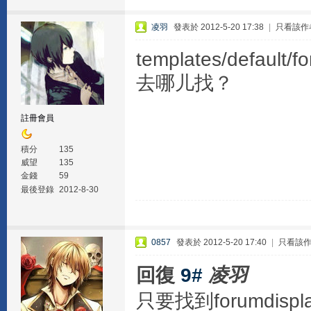
凌羽
發表於 2012-5-20 17:38
|
只看該作
templates/default/f
去哪儿找？
註冊會員
積分
135
威望
135
金錢
59
最後登錄
2012-8-30
0857
發表於 2012-5-20 17:40
|
只看該
回復
9#
凌羽
只要找到forumdispl