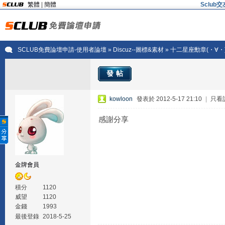
繁體
|
簡體
Sclu
SCLUB免費論壇申請-使用者論壇
»
Discuz--圖標&素材
» 十二星座勳章(・∀・
發帖
kowloon
發表於 2012-5-17 21:10
|
只看
感謝分享
金牌會員
積分
1120
威望
1120
金錢
1993
最後登錄
2018-5-25