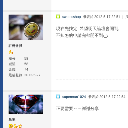
sweetsshop
發表於 2012-5-17 22:51
|
現在先找定, 希望明天論壇會開到,
不知怎的申請完都開不到/_\
註冊會員
積分
58
威望
58
金錢
74
最後登錄
2012-5-27
superman1024
發表於 2012-5-17 22:54
正要需要～～謝謝分享
版主