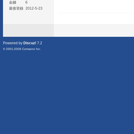
金錢
6
最後登錄
2012-5-23
Powered by
Discuz!
7.2
© 2001-2009
Comsenz Inc.