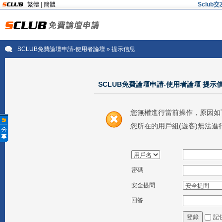
繁體
|
簡體
Sclu
SCLUB免費論壇申請-使用者論壇
» 提示信息
SCLUB免費論壇申請-使用者論壇 提示
您無權進行當前操作，原因如
您所在的用戶組(遊客)無法進
密碼
安全提問
回答
記
登錄