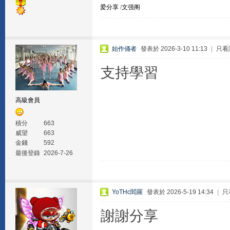
爱分享
/
文强阁
始作俑者
發表於 2026-3-10 11:13
|
只看
支持學習
高級會員
積分
663
威望
663
金錢
592
最後登錄
2026-7-26
YoTHc閻羅
發表於 2026-5-19 14:34
|
只
謝謝分享