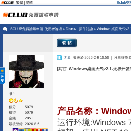
繁體
|
簡體
Sclu
SCLUB免費論壇申請-使用者論壇
»
Discuz--插件討論
» Windows桌面天气v
發帖
无界
發表於 2026-2-9 18:58
|
只看該作
[其它]
Windows桌面天气v2.1-无界开
版主
積分
5079
产品名称：Windo
威望
5079
金錢
2851
运行环境:Windows 7 
最後登錄
2026-8-6