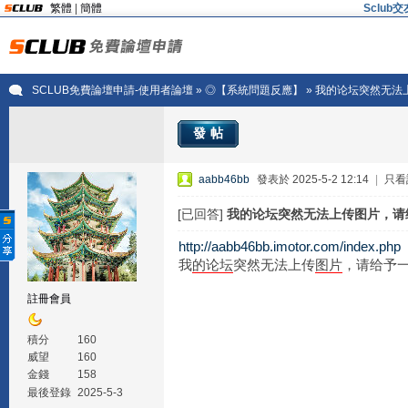
繁體
|
簡體
Sclu
SCLUB免費論壇申請-使用者論壇
»
◎【系統問題反應】
» 我的论坛突然无
發帖
aabb46bb
發表於 2025-5-2 12:14
|
只看
[已回答]
我的论坛突然无法上传图片，请
http://aabb46bb.imotor.com/index.php
我
的
论坛
突然无法上传
图片
，请给予
註冊會員
積分
160
威望
160
金錢
158
最後登錄
2025-5-3