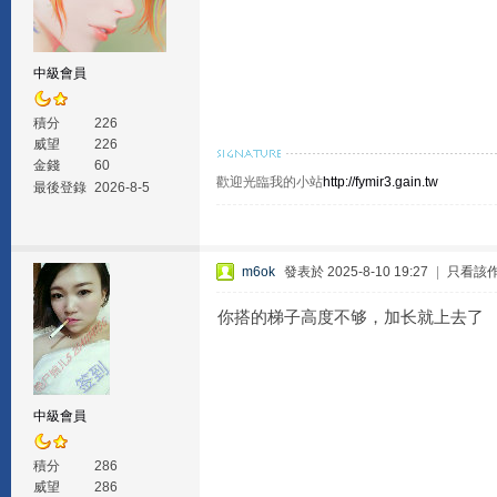
中級會員
積分
226
威望
226
金錢
60
歡迎光臨我的小站
http://fymir3.gain.tw
最後登錄
2026-8-5
m6ok
發表於 2025-8-10 19:27
|
只看該
你搭的梯子高度不够，加长就上去了
中級會員
積分
286
威望
286