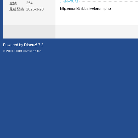
金錢
254
http://monk5.ibbs.tw/forum.php
最後登錄
2026-3-20
Powered by
Discuz!
7.2
© 2001-2009
Comsenz Inc.