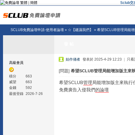
繁體
|
簡體
Sclu
SCLUB免費論壇申請-使用者論壇
»
☆【建議我們】
» 希望SCLUB管理局能
發帖
始作俑者
發表於 2025-4-29 12:23
|
只看
高級會員
[問題]
希望SCLUB管理局能增加版主來
積分
663
希望SCLUB
管理
局能增加版主來執行
威望
663
金錢
592
免費廣告入侵我們
的
論壇
最後登錄
2026-7-26