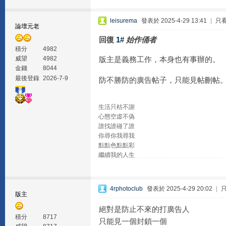
leisurema
發表於 2025-4-29 13:41
|
只
論壇元老
回復
1#
始作俑者
積分
4982
版主是義務工作，本身也有事辦的。
威望
4982
金錢
8044
最後登錄
2026-7-9
防不勝防的廣告帖子，只能見帖刪帖
生活只枯不謝
心態空虛不偽
誰找誰碰了誰
你尋你我尋我
點點色點點彩
繼續我的人生
4rphotoclub
發表於 2025-4-29 20:02
|
版主
絕對是防止不來的打廣告人
積分
8717
只能見一個封鎖一個