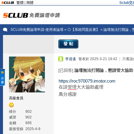
繁體
|
簡體
Sclu
SCLUB免費論壇申請-使用者論壇
»
◎【系統問題反應】
» 論壇無法打開論，
發帖
李逍遙
發表於 2025-3-21 19:42
|
只看該
[已回答]
論壇無法打開論，懇請管大協助
https://roc970079.imotor.com
在請
管理
大大協助處理
萬分感謝
高級會員
積分
902
威望
902
金錢
695
最後登錄
2025-4-9