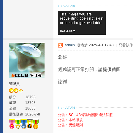
admin
發表於 2025-4-1 17:48
|
只看該作
您好
經確認可正常打開，請提供截圖
謝謝
管理員
積分
18798
威望
18798
金錢
18638
最後登錄
2026-7-8
公告：SCLUB將強制關閉違法私服
公告：本站版規
公告：獎懲規則