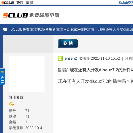
繁體
|
簡體
Sclu
SCLUB免費論壇申請-使用者論壇
»
Discuz--插件討論
» 现在还有人开发disc
發帖
erisen2
發表於 2021-11-10 15:52
|
只看
[討論]
现在还有人开发discuz7.2的插
现在还有人开发discuz7.2
的
插件吗？
註冊會員
積分
71
威望
71
金錢
1
最後登錄
2023-10-4