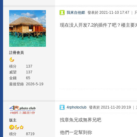
我來自他郷
發表於 2021-11-10 17:47
|
现在没人开发7.2的插件了吧？楼主要
註冊會員
積分
137
威望
137
金錢
65
最後登錄
2026-5-19
4rphotoclub
發表於 2021-11-20 20:19
|
找章魚兄或無界兄吧
版主
他們一定幫到你
積分
8719