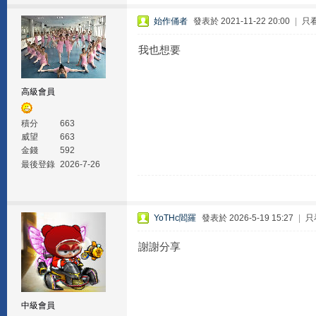
始作俑者
發表於 2021-11-22 20:00
|
只
我也想要
高級會員
積分
663
威望
663
金錢
592
最後登錄
2026-7-26
YoTHc閻羅
發表於 2026-5-19 15:27
|
只
謝謝分享
中級會員