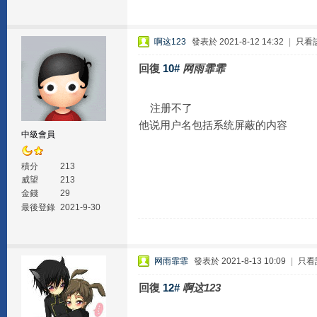
啊这123
發表於 2021-8-12 14:32
|
只看
回復
10#
网雨霏霏
注册不了
他说用户名包括系统屏蔽的内容
中級會員
積分
213
威望
213
金錢
29
最後登錄
2021-9-30
网雨霏霏
發表於 2021-8-13 10:09
|
只看
回復
12#
啊这123