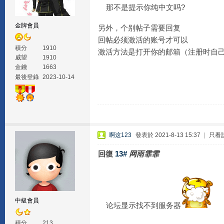
那不是提示你纯中文吗?
金牌會員
另外，个别帖子需要回复
回帖必须激活的账号才可以
積分
1910
激活方法是打开你的邮箱（注册时自
威望
1910
金錢
1663
最後登錄
2023-10-14
啊这123
發表於 2021-8-13 15:37
|
只看
回復
13#
网雨霏霏
中級會員
论坛显示找不到服务器
積分
213