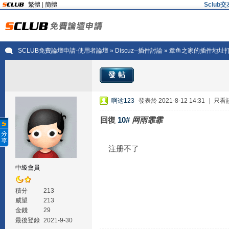
繁體
|
簡體
Sclu
SCLUB免費論壇申請-使用者論壇
»
Discuz--插件討論
» 章鱼之家的插件地址
發帖
啊这123
發表於 2021-8-12 14:31
|
只看
回復
10#
网雨霏霏
注册不了
中級會員
積分
213
威望
213
金錢
29
最後登錄
2021-9-30