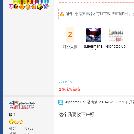
附件:
您需要
登錄
才可以下載或查看附件。
2
superman1
4rphotoclub
評分人數
024
交换论坛链结
4rphotoclub
發表於 2016-6-4 00:44
|
只
这个我要收下来呀!
版主
積分
8717