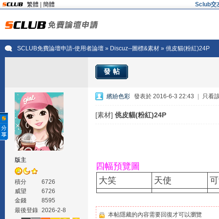
繁體
|
簡體
Sclu
SCLUB免費論壇申請-使用者論壇
»
Discuz--圖標&素材
» 佻皮貓(粉紅)24P
發帖
繽紛色彩
發表於 2016-6-3 22:43
|
只看
[素材]
佻皮貓(粉紅)24P
版主
四幅預覽圖
大笑
天使
可
積分
6726
威望
6726
金錢
8595
最後登錄
2026-2-8
本帖隱藏的內容需要回復才可以瀏覽