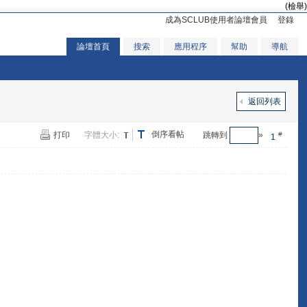
(檢舉)
成為SCLUB使用者論壇會員
登錄
論壇首頁
搜索
應用程序
幫助
導航
返回列表
倒序看帖
打印
字體大小:
跳轉到
»
#
1