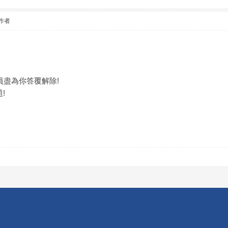
作者
員盡為你答覆解除!
!