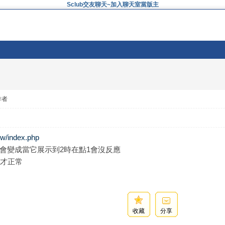
Sclub交友聊天~加入聊天室當版主
作者
tw/index.php
會變成當它展示到2時在點1會沒反應
個才正常
收藏
分享