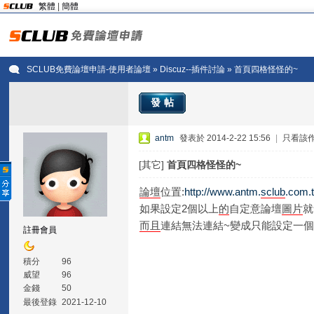
繁體
|
簡體
SCLUB免費論壇申請-使用者論壇
»
Discuz--插件討論
» 首頁四格怪怪的~
發帖
antm
發表於 2014-2-22 15:56
|
只看該
[其它]
首頁四格怪怪的~
論壇
位置:
http://www.antm.
sclub
.com.
如果設定2個以上
的
自定意論壇
圖片
就
而且
連結無法連結~變成只能設定一
註冊會員
積分
96
威望
96
金錢
50
最後登錄
2021-12-10