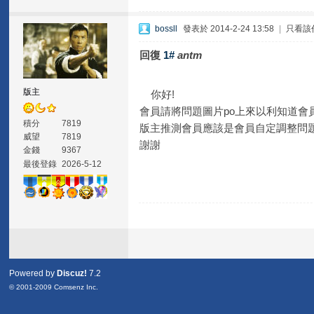
bossll
發表於 2014-2-24 13:58
|
只看該
回復
1#
antm
版主
你好!
會員請將問題圖片po上來以利知道會
積分
7819
版主推測會員應該是會員自定調整問題
威望
7819
謝謝
金錢
9367
最後登錄
2026-5-12
Powered by
Discuz!
7.2
© 2001-2009
Comsenz Inc.