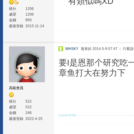
有類似嗎XD
積分
1206
威望
1206
金錢
850
最後登錄
2015-11-14
WHSKY
發表於 2014-5-9 07:47
|
只看該
要I是恩那个研究吃
章鱼打大在努力下
高級會員
積分
522
威望
522
金錢
246
最後登錄
2022-4-25