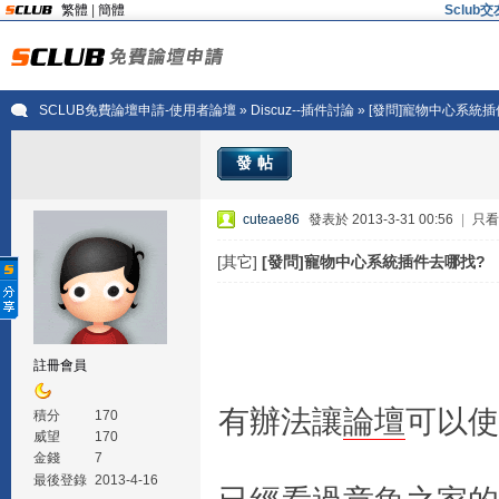
繁體
|
簡體
Sclu
SCLUB免費論壇申請-使用者論壇
»
Discuz--插件討論
» [發問]寵物中心系統
發帖
cuteae86
發表於 2013-3-31 00:56
|
只看
[其它]
[發問]寵物中心系統插件去哪找?
註冊會員
有辦法讓
論壇
可以使
積分
170
威望
170
金錢
7
最後登錄
2013-4-16