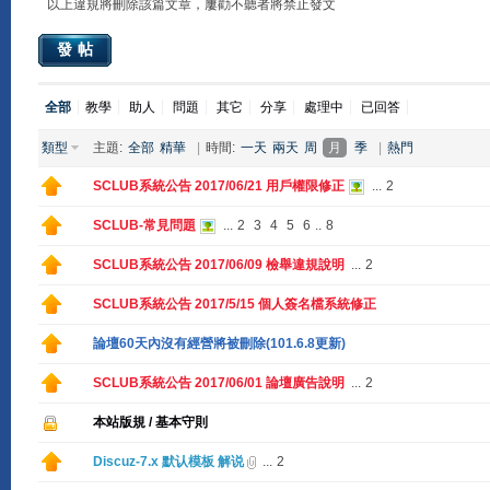
以上違規將刪除該篇文章，屢勸不聽者將禁止發文
發帖
全部
教學
助人
問題
其它
分享
處理中
已回答
類型
主題:
全部
精華
|
時間:
一天
兩天
周
月
季
|
熱門
SCLUB系統公告 2017/06/21 用戶權限修正
...
2
SCLUB-常見問題
...
2
3
4
5
6
..
8
SCLUB系統公告 2017/06/09 檢舉違規說明
...
2
SCLUB系統公告 2017/5/15 個人簽名檔系統修正
論壇60天內沒有經營將被刪除(101.6.8更新)
SCLUB系統公告 2017/06/01 論壇廣告說明
...
2
本站版規 / 基本守則
Discuz-7.x 默认模板 解说
...
2