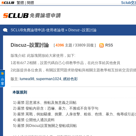
繁體
|
簡體
Sclu
SCLUB免費論壇申請-使用者論壇
» Discuz--設置討論
Discuz--設置討論
[
4396
主題 / 33809 回復 ]
RSS
版塊介紹: 此版塊開放給大家使用，如下:
1若有dz7.2相關，設置代碼自己心得教學作品，在此分享給其他會員
2此版提供各位會員，有關設置問題求助發帖與相關主題教學相互技術交流切
版主:
lumea98
,
superman1024
,
繽紛色彩
本版規則
1) 嚴禁 惡意灌水、推帖及無意義之回帖
2) 嚴禁 發帖內容含：恐嚇、暴力、不雅或不良等字句
3) 嚴禁 罵戰，例如騷擾、挑釁、人身攻擊、粗俗、色情、暴力、侮辱或引
4) 嚴禁 公開他人通訊資料
5) 嚴禁 與Discuz設置無關之發帖或回帖