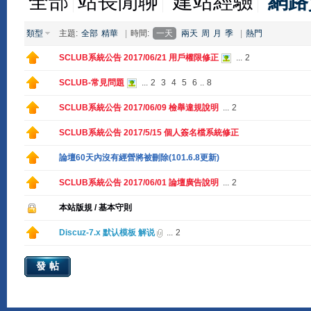
全部
站長閒聊
建站經驗
網路
類型
主題:
全部
精華
|
時間:
一天
兩天
周
月
季
|
熱門
SCLUB系統公告 2017/06/21 用戶權限修正
...
2
SCLUB-常見問題
...
2
3
4
5
6
..
8
SCLUB系統公告 2017/06/09 檢舉違規說明
...
2
SCLUB系統公告 2017/5/15 個人簽名檔系統修正
論壇60天內沒有經營將被刪除(101.6.8更新)
SCLUB系統公告 2017/06/01 論壇廣告說明
...
2
本站版規 / 基本守則
Discuz-7.x 默认模板 解说
...
2
發帖