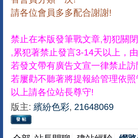
請各位會員多多配合謝謝!
禁止在本版發筆戰文章,初犯關
,累犯著禁止發言3-14天以上
若發文帶有廣告文宣一律禁止訪
若屢勸不聽著將提報給管理依照
以上請各位站長尊守!
版主:
繽紛色彩
,
21648069
發帖