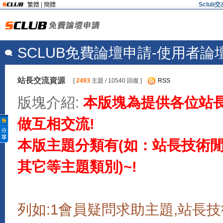
繁體
|
簡體
Sclu
SCLUB免費論壇申請-使用者論
站長交流資源
[
2493
主題 / 10540 回復 ]
RSS
版塊介紹:
本版塊為提供各位站
做互相交流!
本版主題分類有(如：站長技術閒聊
其它等主題類別)~!
列如:1會員疑問求助主題,站長