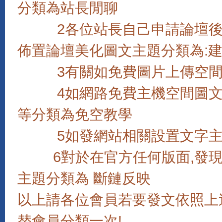
分類為站長閒聊
2各位站長自己申請論壇後如
佈置論壇美化圖文主題分類為:
3有關如免費圖片上傳空間,
4如網路免費主機空間圖文教學,
等分類為免空教學
5如發網站相關設置文字主題
6對於在官方任何版面,發現
主題分類為 斷鏈反映
以上請各位會員若要發文依照上
替會員分類一次!