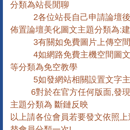
分類為站長閒聊
2各位站長自己申請論壇後如
佈置論壇美化圖文主題分類為:
3有關如免費圖片上傳空間,
4如網路免費主機空間圖文教學,
等分類為免空教學
5如發網站相關設置文字主題
6對於在官方任何版面,發現
主題分類為 斷鏈反映
以上請各位會員若要發文依照上
替會員分類一次!