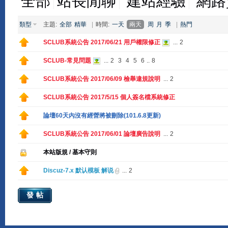
全部
站長閒聊
建站經驗
網路
類型
主題:
全部
精華
|
時間:
一天
兩天
周
月
季
|
熱門
SCLUB系統公告 2017/06/21 用戶權限修正
...
2
SCLUB-常見問題
...
2
3
4
5
6
..
8
SCLUB系統公告 2017/06/09 檢舉違規說明
...
2
SCLUB系統公告 2017/5/15 個人簽名檔系統修正
論壇60天內沒有經營將被刪除(101.6.8更新)
SCLUB系統公告 2017/06/01 論壇廣告說明
...
2
本站版規 / 基本守則
Discuz-7.x 默认模板 解说
...
2
發帖