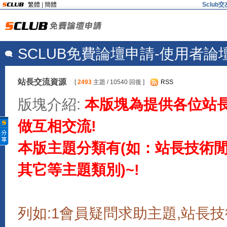
繁體
|
簡體
Sclu
SCLUB免費論壇申請-使用者論
站長交流資源
[
2493
主題 / 10540 回復 ]
RSS
版塊介紹:
本版塊為提供各位站
做互相交流!
本版主題分類有(如：站長技術閒聊
其它等主題類別)~!
列如:1會員疑問求助主題,站長