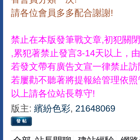
請各位會員多多配合謝謝!
禁止在本版發筆戰文章,初犯關
,累犯著禁止發言3-14天以上
若發文帶有廣告文宣一律禁止訪
若屢勸不聽著將提報給管理依照
以上請各位站長尊守!
版主:
繽紛色彩
,
21648069
發帖