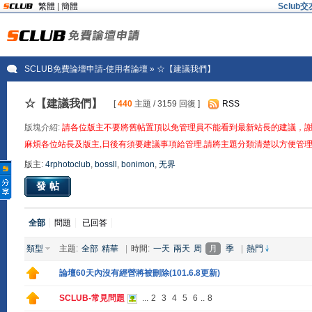
繁體
|
簡體
Sclu
SCLUB免費論壇申請-使用者論壇
» ☆【建議我們】
☆【建議我們】
[
440
主題 / 3159 回復 ]
RSS
版塊介紹:
請各位版主不要將舊帖置頂以免管理員不能看到最新站長的建議，
麻煩各位站長及版主,日後有須要建議事項給管理,請將主題分類清楚以方便管理
版主:
4rphotoclub
,
bossll
,
bonimon
,
无界
發帖
全部
問題
已回答
類型
主題:
全部
精華
|
時間:
一天
兩天
周
月
季
|
熱門
論壇60天內沒有經營將被刪除(101.6.8更新)
SCLUB-常見問題
...
2
3
4
5
6
..
8