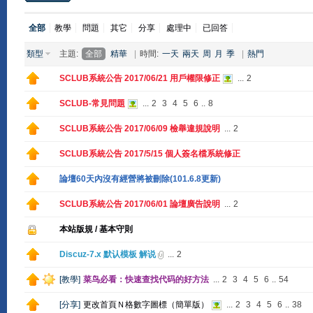
全部
教學
問題
其它
分享
處理中
已回答
類型
主題:
全部
精華
|
時間:
一天
兩天
周
月
季
|
熱門
SCLUB系統公告 2017/06/21 用戶權限修正
...
2
SCLUB-常見問題
...
2
3
4
5
6
..
8
SCLUB系統公告 2017/06/09 檢舉違規說明
...
2
SCLUB系統公告 2017/5/15 個人簽名檔系統修正
論壇60天內沒有經營將被刪除(101.6.8更新)
SCLUB系統公告 2017/06/01 論壇廣告說明
...
2
本站版規 / 基本守則
Discuz-7.x 默认模板 解说
...
2
[
教學
]
菜鸟必看：快速查找代码的好方法
...
2
3
4
5
6
..
54
[
分享
]
更改首頁Ｎ格數字圖標（簡單版）
...
2
3
4
5
6
..
38