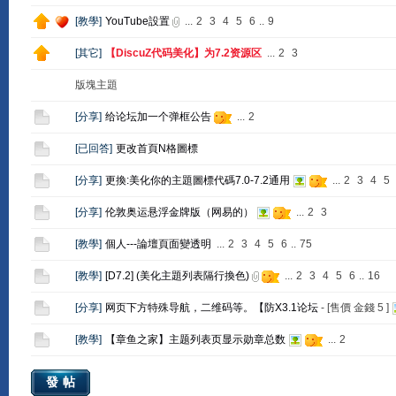
[
教學
]
YouTube設置
...
2
3
4
5
6
..
9
[
其它
]
【DiscuZ代码美化】为7.2资源区
...
2
3
版塊主題
[
分享
]
给论坛加一个弹框公告
...
2
[
已回答
]
更改首頁N格圖標
[
分享
]
更換:美化你的主題圖標代碼7.0-7.2通用
...
2
3
4
5
[
分享
]
伦敦奥运悬浮金牌版（网易的）
...
2
3
[
教學
]
個人---論壇頁面變透明
...
2
3
4
5
6
..
75
[
教學
]
[D7.2] (美化主題列表隔行換色)
...
2
3
4
5
6
..
16
[
分享
]
网页下方特殊导航，二维码等。【防X3.1论坛
- [售價 金錢
5
]
[
教學
]
【章鱼之家】主题列表页显示勋章总数
...
2
發帖