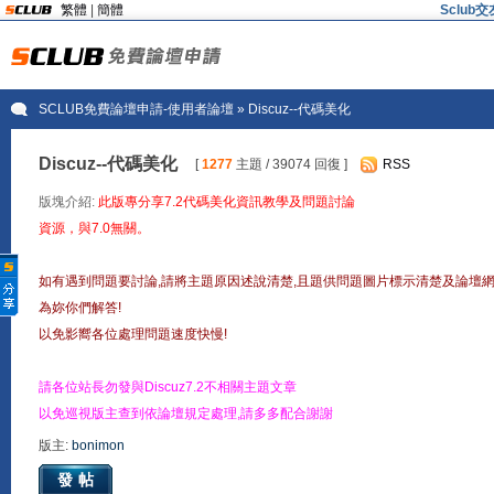
繁體
|
簡體
Sclu
SCLUB免費論壇申請-使用者論壇
» Discuz--代碼美化
Discuz--代碼美化
[
1277
主題 / 39074 回復 ]
RSS
版塊介紹:
此版專分享7.2代碼美化資訊教學及問題討論
資源，與7.0無關。
如有遇到問題要討論,請將主題原因述說清楚,且題供問題圖片標示清楚及論壇
為妳你們解答!
以免影嚮各位處理問題速度快慢!
請各位站長勿發與Discuz7.2不相關主題文章
以免巡視版主查到依論壇規定處理,請多多配合謝謝
版主:
bonimon
發帖