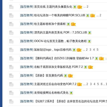
[
版型教學
]
首页在线 主题列表头像圆头化
...
2
[
版型教學
]
给论坛添加一个唯美的蝴蝶FOR:SCLUB
...
2
[
版型教學
]
给主题标签框加个搜索框
[
版型教學
]
漂亮的主题列表页美化 FOR：7.2/SCLUB
[
版型教學
]
OOCN-论坛首页主题数，帖子数美化教程
[
版型教學
]
鼠标划过logo，logo后移代码
...
2
3
4
5
[
版型教學
]
【勝利代碼站】仿DZX3.1到極致 登錄框Ver 1.7
..
[
版型教學
]
在帖子底部添加文章版权讯息 FOR:7.2
[
版型教學
]
【原創】首頁廣告代碼
[
版型教學
]
主题浏览过后会自动变色FOR:7.2
...
2
3
4
5
6
..
[
版型教學
]
友情链接网址名称格式美化
[
版型教學
]
【玩转7.2系列】【原创】去掉首页右边的论坛信息 FOR:S