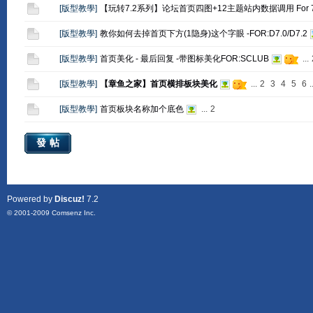
[
版型教學
]
【玩转7.2系列】论坛首页四图+12主题站内数据调用 For 7
[
版型教學
]
教你如何去掉首页下方(1隐身)这个字眼 -FOR:D7.0/D7.2
[
版型教學
]
首页美化 - 最后回复 -带图标美化FOR:SCLUB
...
[
版型教學
]
【章鱼之家】首页横排板块美化
...
2
3
4
5
6
.
[
版型教學
]
首页板块名称加个底色
...
2
發帖
Powered by
Discuz!
7.2
© 2001-2009
Comsenz Inc.