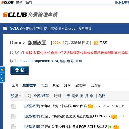
繁體
|
簡體
Sclu
SCLUB免費論壇申請-使用者論壇
» Discuz--版型設置
Discuz--版型設置
[
2204
主題 / 33646 回復 ]
RSS
版塊介紹:
本版塊:提供各位會員dz7.2版型模版代碼修改資訊教學與問題討論區
版主:
lumea98
,
superman1024
,
繽紛色彩
,
章鱼
發帖
全部
版型教學
問題
其它
分享
處理中
已回答
類型
主題:
全部
精華
|
時間:
一天
兩天
周
月
季
|
熱門
[
版型教學
]
新年右上角下拉撕裂flash代码
...
2
3
4
5
6
..
8
[
版型教學
]
把帖子内链接颜色变成明显的红色FOR:DZ7.2
...
2
[
版型教學
]
漂亮的首页今日发帖美化FOR:SCLUB/X3.2