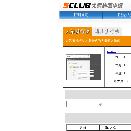
回到首頁
服務說
人氣排行榜是以您網站的人氣值做排名。
i like it
本日 Hit
本月 Hit
年度 Hit
最大月 Hit
日期
月份
Hit 人次