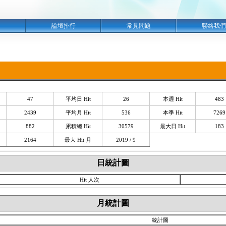
明
論壇排行
常見問題
聯絡我們
47
平均日 Hit
26
本週 Hit
483
2439
平均月 Hit
536
本季 Hit
7269
882
累積總 Hit
30579
最大日 Hit
183
2164
最大 Hit 月
2019 / 9
日統計圖
Hit 人次
月統計圖
統計圖