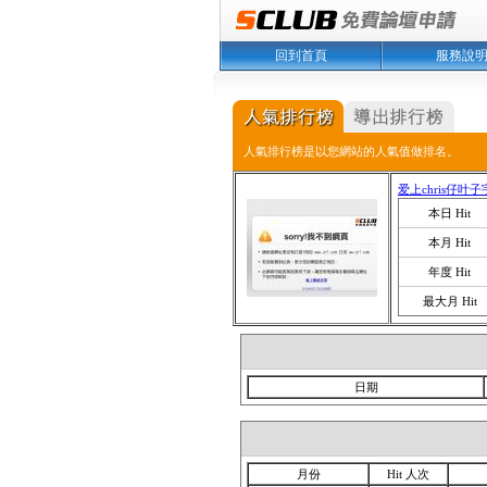
回到首頁
服務說
人氣排行榜是以您網站的人氣值做排名。
爱上chris仔叶子
本日 Hit
本月 Hit
年度 Hit
最大月 Hit
日期
月份
Hit 人次