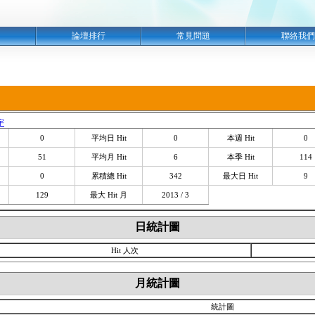
明
論壇排行
常見問題
聯絡我們
宇
0
平均日 Hit
0
本週 Hit
0
51
平均月 Hit
6
本季 Hit
114
0
累積總 Hit
342
最大日 Hit
9
129
最大 Hit 月
2013 / 3
日統計圖
Hit 人次
月統計圖
統計圖