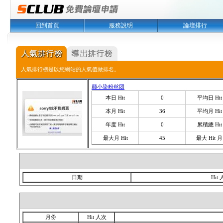
回到首頁
服務說明
論壇排行
人氣排行榜是以您網站的人氣值做排名。
颜小染粉丝团
本日 Hit
0
平均日 Hit
本月 Hit
36
平均月 Hit
年度 Hit
0
累積總 Hit
最大月 Hit
45
最大 Hit 月
日期
Hit
月份
Hit 人次