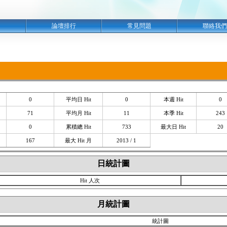
明
論壇排行
常見問題
聯絡我們
0
平均日 Hit
0
本週 Hit
0
71
平均月 Hit
11
本季 Hit
243
0
累積總 Hit
733
最大日 Hit
20
167
最大 Hit 月
2013 / 1
日統計圖
Hit 人次
月統計圖
統計圖