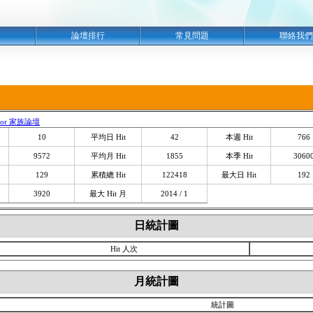
明
論壇排行
常見問題
聯絡我們
sior 家族論壇
10
平均日 Hit
42
本週 Hit
766
9572
平均月 Hit
1855
本季 Hit
3060
129
累積總 Hit
122418
最大日 Hit
192
3920
最大 Hit 月
2014 / 1
日統計圖
Hit 人次
月統計圖
統計圖