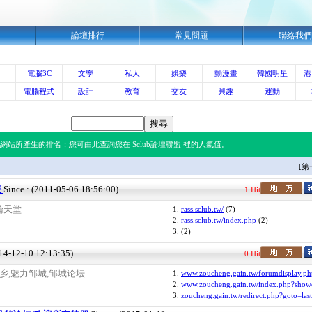
明
論壇排行
常見問題
聯絡我們
電腦3C
文學
私人
娛樂
動漫畫
韓國明星
港
電腦程式
設計
教育
交友
興趣
運動
的網站所產生的排名；您可由此查詢您在 Sclub論壇聯盟 裡的人氣值。
[第
表
Since : (2011-05-06 18:56:00)
1 Hit
堂 ...
1.
rass.sclub.tw/
(7)
2.
rass.sclub.tw/index.php
(2)
3.
(2)
014-12-10 12:13:35)
0 Hit
,魅力邹城,邹城论坛 ...
1.
www.zoucheng.gain.tw/forumdisplay.ph
2.
www.zoucheng.gain.tw/index.php?show
3.
zoucheng.gain.tw/redirect.php?goto=las