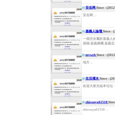
安岳网
Since : (201
安岳网 ...
嘉義人論壇
Since : 
一個完全屬於嘉義人的
易物.嘉義揪團.嘉義交友
myweb
Since : (201
地方 ...
生活灌水
Since : (2
欢迎大家光临本论坛··· .
zhicouya61518
Sinc
zhicouya61518 ...