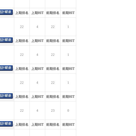
上期排名
上期HIT
前期排名
前期HIT
22
4
22
1
上期排名
上期HIT
前期排名
前期HIT
22
4
22
1
上期排名
上期HIT
前期排名
前期HIT
22
4
22
1
上期排名
上期HIT
前期排名
前期HIT
22
4
23
0
上期排名
上期HIT
前期排名
前期HIT