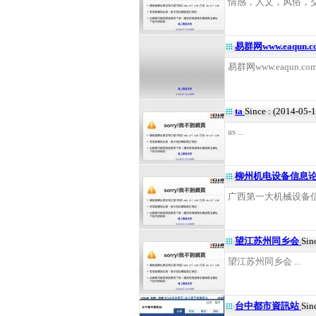
情感，人文，风俗，交
易群网www.eaqun.
易群网www.eaqun.com 
ta
Since : (2014-05-
as ...
柳州机电设备信息
广西第一大机械设备信息
望江苏州同乡会
Sin
望江苏州同乡会 ...
台中都市資訊站
Sin